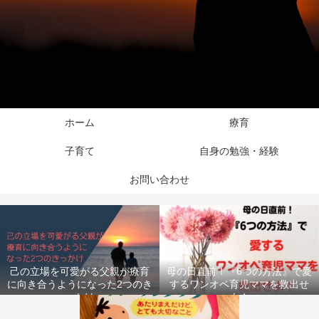
ホーム
療育
子育て
自身の勉強・経験
お問い合わせ
己の立場を可愛がる父親が療育
母の日直前！『6つの方法』で愛
に向き合うようになった2つのき
するワンオペ育児ママを救出せ
っかけ
よ！