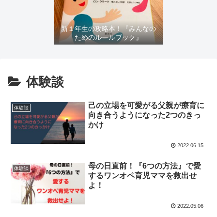
新１年生の攻略本！『みんなの
ためのルールブック』
体験談
己の立場を可愛がる父親が療育に
体験談
向き合うようになった2つのきっ
かけ
2022.06.15
母の日直前！『6つの方法』で愛
体験談
するワンオペ育児ママを救出せ
よ！
2022.05.06