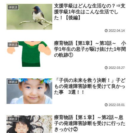
支援学級はどんな生活なの？⇒支
体験談
援学級1年生はこんな生活でし
た！【後編】
2022.04.14
療育物語【第1章】～第3話～ 小
体験談
学1年生の息子が駆け抜けた1年間
の軌跡①
2022.03.27
「子供の未来を救う決断！」子ど
体験談
もの発達障害診断を受けて良かっ
た事 3選！！
2022.03.01
療育物語【第１章】～第2話～息
体験談
子の発達障害診断を受けに行った
きっかけ②