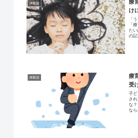
療
体験談
け
「う
「療
たい
の記
むき
療
体験談
受
子ど
され
な？
なら
す！