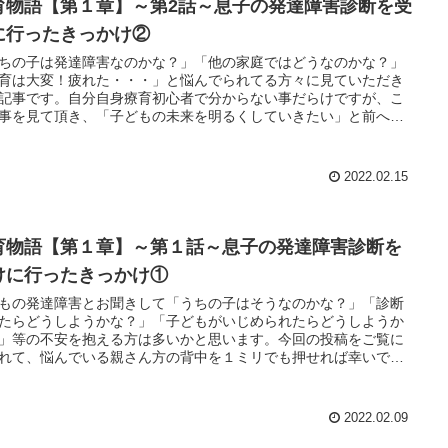
育物語【第１章】～第2話～息子の発達障害診断を受
に行ったきっかけ②
ちの子は発達障害なのかな？」「他の家庭ではどうなのかな？」
育は大変！疲れた・・・」と悩んでられてる方々に見ていただき
記事です。自分自身療育初心者で分からない事だらけですが、こ
事を見て頂き、「子どもの未来を明るくしていきたい」と前へ進
っかけになれば幸いです。
2022.02.15
育物語【第１章】～第１話～息子の発達障害診断を
けに行ったきっかけ①
もの発達障害とお聞きして「うちの子はそうなのかな？」「診断
たらどうしようかな？」「子どもがいじめられたらどうしようか
」等の不安を抱える方は多いかと思います。今回の投稿をご覧に
れて、悩んでいる親さん方の背中を１ミリでも押せれば幸いで
2022.02.09