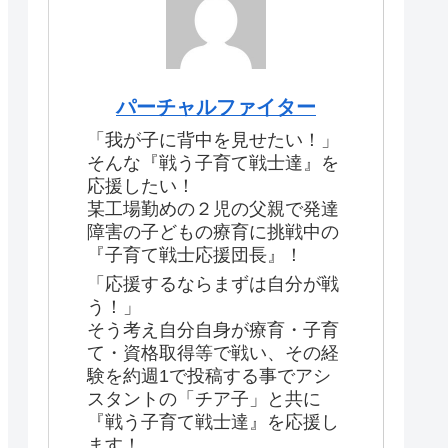
パーチャルファイター
「我が子に背中を見せたい！」
そんな『戦う子育て戦士達』を
応援したい！
某工場勤めの２児の父親で発達
障害の子どもの療育に挑戦中の
『子育て戦士応援団長』！
「応援するならまずは自分が戦
う！」
そう考え自分自身が療育・子育
て・資格取得等で戦い、その経
験を約週1で投稿する事でアシ
スタントの「チア子」と共に
『戦う子育て戦士達』を応援し
ます！