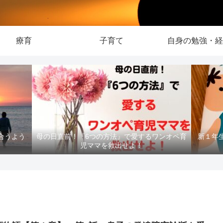
療育
子育て
自身の勉強・経
合うよう
母の日直前！『6つの方法』で愛するワンオペ育
新１年
児ママを救出せよ！